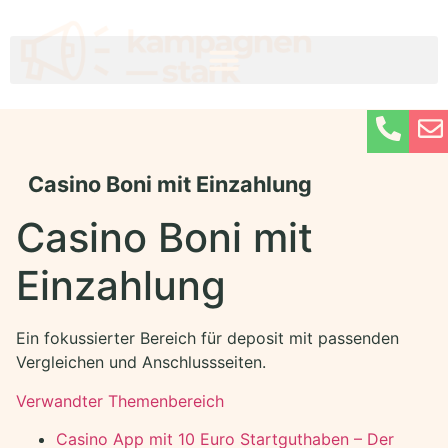
Casino Boni mit Einzahlung
Casino Boni mit
Einzahlung
Ein fokussierter Bereich für deposit mit passenden
Vergleichen und Anschlussseiten.
Verwandter Themenbereich
Casino App mit 10 Euro Startguthaben – Der