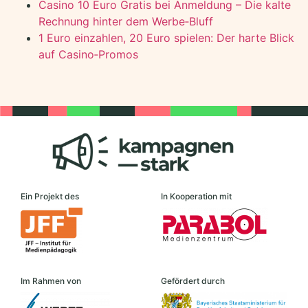
Casino 10 Euro Gratis bei Anmeldung – Die kalte
Rechnung hinter dem Werbe‑Bluff
1 Euro einzahlen, 20 Euro spielen: Der harte Blick
auf Casino‑Promos
Ein Projekt des
In Kooperation mit
Im Rahmen von
Gefördert durch