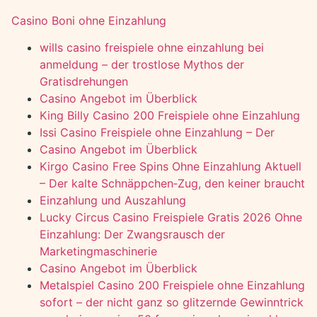
Casino Boni ohne Einzahlung
wills casino freispiele ohne einzahlung bei
anmeldung – der trostlose Mythos der
Gratisdrehungen
Casino Angebot im Überblick
King Billy Casino 200 Freispiele ohne Einzahlung
Issi Casino Freispiele ohne Einzahlung – Der
Casino Angebot im Überblick
Kirgo Casino Free Spins Ohne Einzahlung Aktuell
– Der kalte Schnäppchen‑Zug, den keiner braucht
Einzahlung und Auszahlung
Lucky Circus Casino Freispiele Gratis 2026 Ohne
Einzahlung: Der Zwangsrausch der
Marketingmaschinerie
Casino Angebot im Überblick
Metalspiel Casino 200 Freispiele ohne Einzahlung
sofort – der nicht ganz so glitzernde Gewinntrick