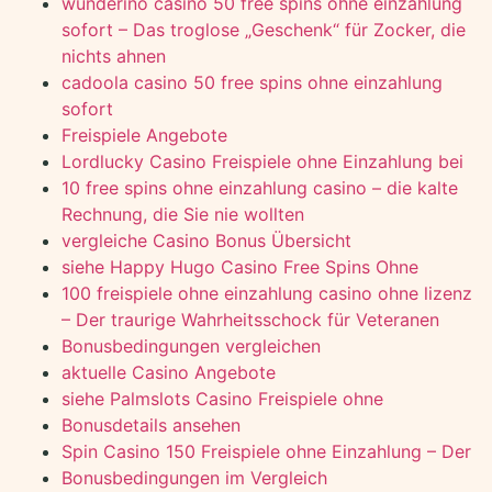
wunderino casino 50 free spins ohne einzahlung
sofort – Das troglose „Geschenk“ für Zocker, die
nichts ahnen
cadoola casino 50 free spins ohne einzahlung
sofort
Freispiele Angebote
Lordlucky Casino Freispiele ohne Einzahlung bei
10 free spins ohne einzahlung casino – die kalte
Rechnung, die Sie nie wollten
vergleiche Casino Bonus Übersicht
siehe Happy Hugo Casino Free Spins Ohne
100 freispiele ohne einzahlung casino ohne lizenz
– Der traurige Wahrheitsschock für Veteranen
Bonusbedingungen vergleichen
aktuelle Casino Angebote
siehe Palmslots Casino Freispiele ohne
Bonusdetails ansehen
Spin Casino 150 Freispiele ohne Einzahlung – Der
Bonusbedingungen im Vergleich